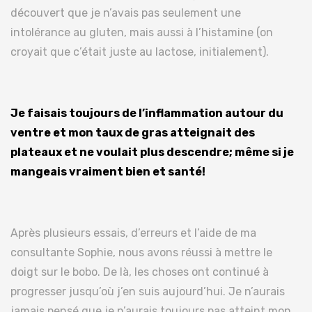
découvert que je n’avais pas seulement une
intolérance au gluten, mais aussi à l’histamine (on
croyait que c’était juste au lactose, initialement).
Je faisais toujours de l’inflammation autour du
ventre et mon taux de gras atteignait des
plateaux et ne voulait plus descendre; même si je
mangeais vraiment bien et santé!
Après plusieurs essais, d’erreurs et l’aide de ma
consultante Sophie, nous avons réussi à mettre le
doigt sur le bobo. De là, les choses ont continué à
progresser jusqu’où j’en suis aujourd’hui. Je n’aurais
jamais pensé que je n’aurais toujours pas atteint mon