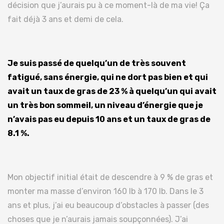
décision que j’aurais pu à ce moment-là de ma vie! Ça
fait déjà 3 ans et demi de cela.
Je suis passé de quelqu’un de très souvent
fatigué, sans énergie, qui ne dort pas bien et qui
avait un taux de gras de 23 % à quelqu’un qui avait
un très bon sommeil, un niveau d’énergie que je
n’avais pas eu depuis 10 ans et un taux de gras de
8.1 %.
Mon objectif initial était de descendre à 9 % de gras et
monter ma masse d’environ 160 lb à 170 lb. Dans le 3
ans et plus, j’ai eu beaucoup d’obstacles à passer (des
choses que je n’aurais jamais soupçonnées). J’ai