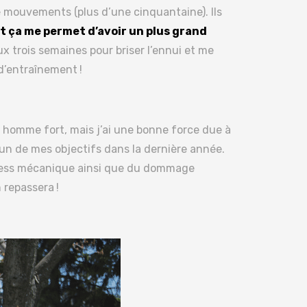
 mouvements (plus d’une cinquantaine). Ils
et ça me permet d’avoir un plus grand
trois semaines pour briser l’ennui et me
d’entraînement !
 homme fort, mais j’ai une bonne force due à
un de mes objectifs dans la dernière année.
stress mécanique ainsi que du dommage
 repassera !