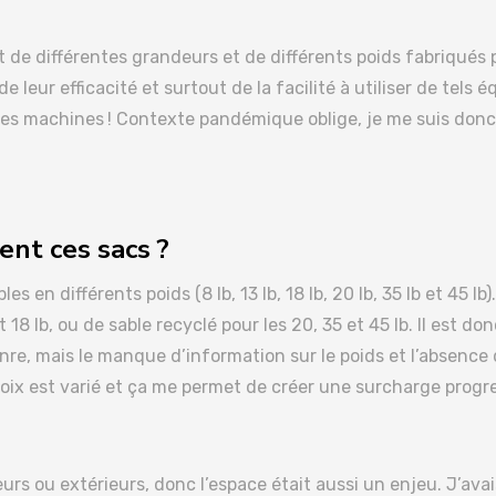
 de différentes grandeurs et de différents poids fabriqués
e leur efficacité et surtout de la facilité à utiliser de tels 
t des machines ! Contexte pandémique oblige, je me suis donc
ent ces sacs ?
 en différents poids (8 lb, 13 lb, 18 lb, 20 lb, 35 lb et 45 lb
8 lb, ou de sable recyclé pour les 20, 35 et 45 lb. Il est donc
enre, mais le manque d’information sur le poids et l’absenc
hoix est varié et ça me permet de créer une surcharge progr
ieurs ou extérieurs, donc l’espace était aussi un enjeu. J’