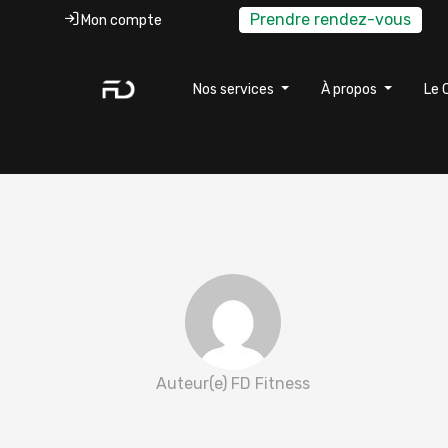
Prendre rendez-vous
Mon compte
Nos services
À propos
Le 
Optimise tes entraînements extérieurs cet été (plaisir garan
Auteur(e) FD Fitness