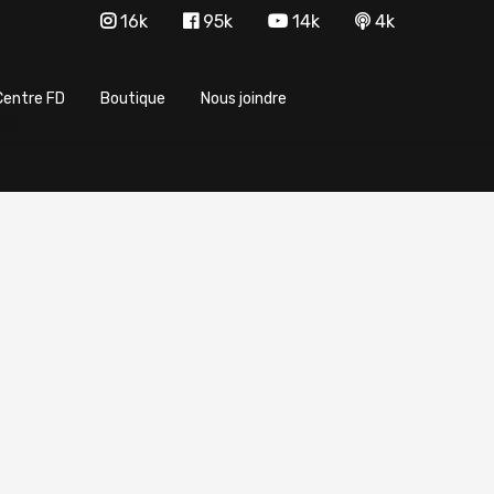
16k
95k
14k
4k
Centre FD
Boutique
Nous joindre
ti)