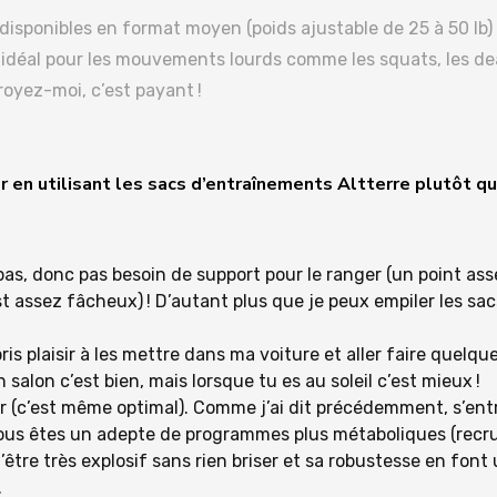
disponibles en format moyen (poids ajustable de 25 à 50 lb) e
t idéal pour les mouvements lourds comme les squats, les dea
oyez-moi, c’est payant !
er en utilisant les sacs d’entraînements Altterre plutôt q
pas, donc pas besoin de support pour le ranger (un point as
’est assez fâcheux) ! D’autant plus que je peux empiler les sa
 pris plaisir à les mettre dans ma voiture et aller faire quel
salon c’est bien, mais lorsque tu es au soleil c’est mieux !
eur (c’est même optimal). Comme j’ai dit précédemment, s’entra
 vous êtes un adepte de programmes plus métaboliques (recru
d’être très explosif sans rien briser et sa robustesse en fon
.