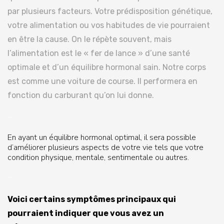
par plusieurs facteurs. Votre prédisposition génétique,
votre alimentation ou vos habitudes de vie pourraient
en être la cause. On le répète souvent, mais
l’alimentation est le « fer de lance » d’une santé
optimale et d’un équilibre hormonal sain. Notre corps
est comme une voiture de course. Il performera en
fonction du carburant qu’on lui donne.
–
En ayant un équilibre hormonal optimal, il sera possible
d’améliorer plusieurs aspects de votre vie tels que votre
condition physique, mentale, sentimentale ou autres.
–
Voici certains symptômes principaux qui
pourraient indiquer que vous avez un