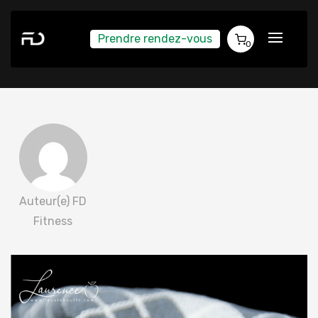
Prendre rendez-vous
Boules d’énergie automnales
0
Auteur(e) FD
Fitness