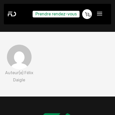
Prendre rendez-vous
Ugo Péloquin 2022-05-09
0
Auteur(e) Félix
Daigle