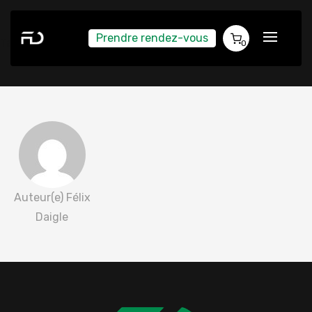
Prendre rendez-vous
Tania Fillion 2022-05-28
0
Auteur(e) Félix
Daigle