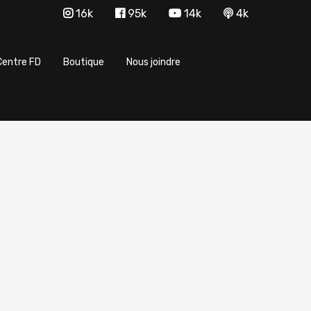
16k
95k
14k
4k
Centre FD
Boutique
Nous joindre