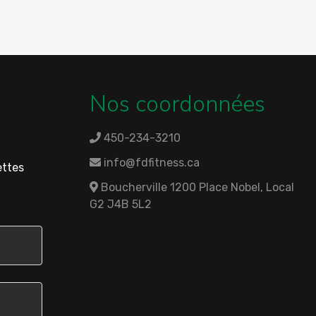
Nos coordonnées
450-234-3210
info@fdfitness.ca
ettes
Boucherville 1200 Place Nobel, Local
G2 J4B 5L2