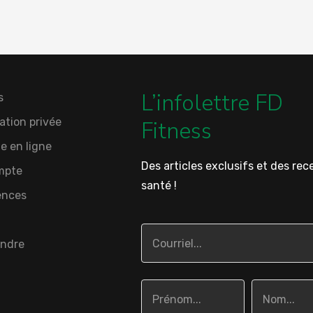
L’infolettre FD
s
ation privée
Fitness
e en ligne
Des articles exclusifs et des rec
mpte
santé !
ences
indre