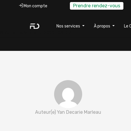
Prendre rendez-vous
Mon compte
Nos services
À propos
Le 
Stéphanie Michaud 2022-06-27
Auteur(e) Yan Decarie Marleau