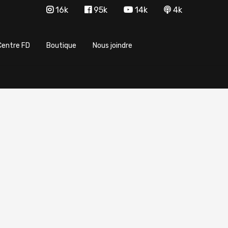
16k
95k
14k
4k
Centre FD
Boutique
Nous joindre