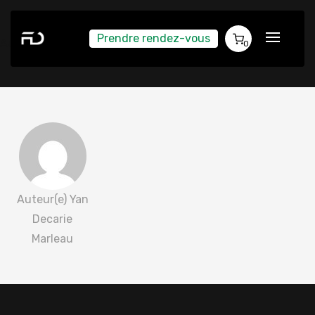
Prendre rendez-vous
Audrey Cameron 2022-06-02
0
Auteur(e) Yan
Decarie
Marleau