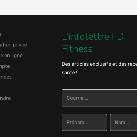
L’infolettre FD
s
ation privée
Fitness
e en ligne
Des articles exclusifs et des rec
mpte
santé !
ences
indre