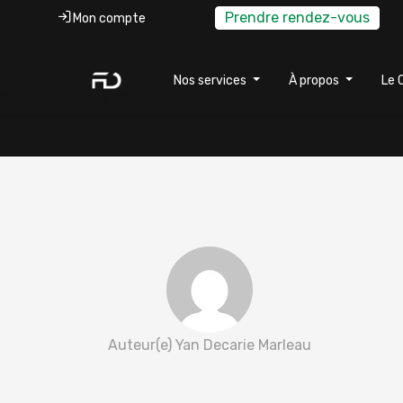
Prendre rendez-vous
Mon compte
Nos services
À propos
Le 
Cedric Leveillee 2022-06-13
Auteur(e) Yan Decarie Marleau