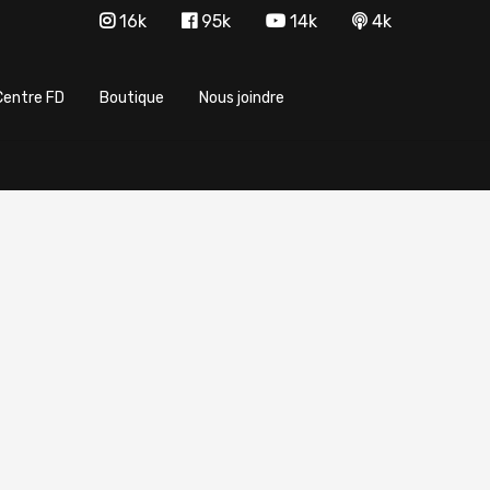
16k
95k
14k
4k
Centre FD
Boutique
Nous joindre