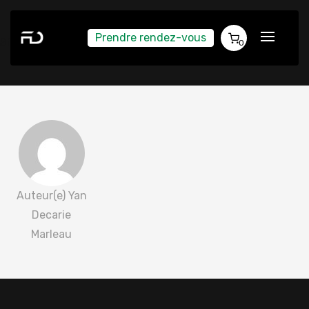
Prendre rendez-vous
Stéphanie Boudreau 2022-05-16
0
Auteur(e) Yan
Decarie
Marleau