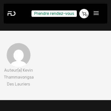
Prendre rendez-vous
Olivier Peteraitis 2022-02-25
0
Auteur(e) Kevin
Thammavongsa
Des Lauriers