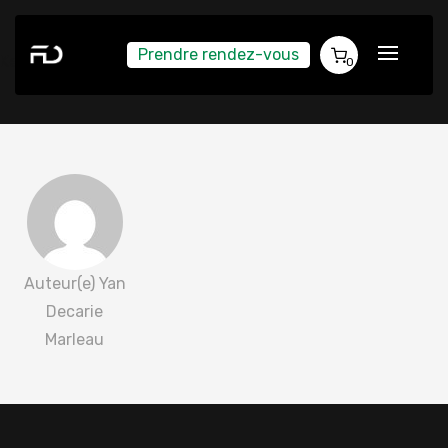
Prendre rendez-vous
Kevin Lajoie 2022-04-11
0
Auteur(e) Yan
Decarie
Marleau