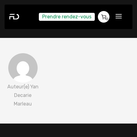
Prendre rendez-vous
Cedric Leveillee 2022-03-21
0
Auteur(e) Yan
Decarie
Marleau