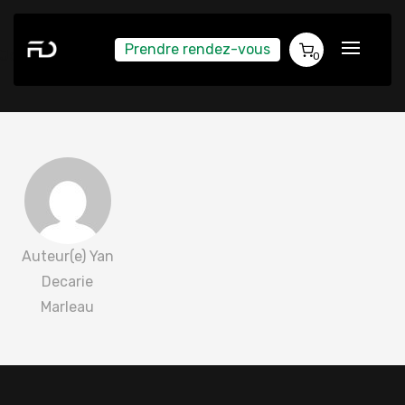
Prendre rendez-vous
Jonathan Bertrand 2022-01-24
0
Auteur(e) Yan
Decarie
Marleau