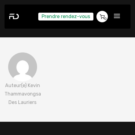
Prendre rendez-vous
Joanie Trépanier 2022-07-03
0
Auteur(e) Kevin
Thammavongsa
Des Lauriers