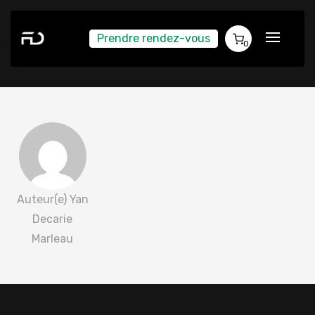
Prendre rendez-vous
Vanessa Valdelomar 2022-05-02
0
Auteur(e) Yan
Decarie
Marleau