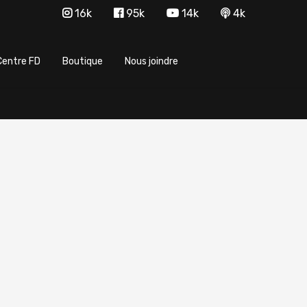
16k
95k
14k
4k
Centre FD
Boutique
Nous joindre