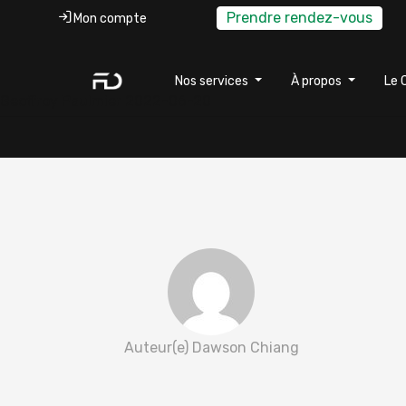
Prendre rendez-vous
Mon compte
Nos services
À propos
Le 
Geoffroy Paulmier 2022-06-20
Auteur(e) Dawson Chiang