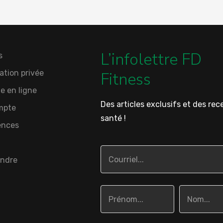
L’infolettre FD
s
ation privée
Fitness
e en ligne
Des articles exclusifs et des rec
mpte
santé !
ences
indre