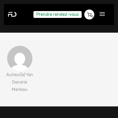
Prendre rendez-vous
Simon Margat 2022-04-02
0
Auteur(e) Yan
Decarie
Marleau