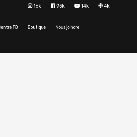
16k
95k
14k
4k
Centre FD
Boutique
Nous joindre