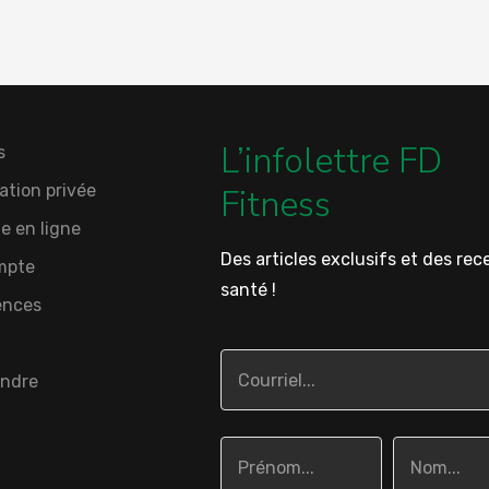
L’infolettre FD
s
ation privée
Fitness
e en ligne
Des articles exclusifs et des rec
mpte
santé !
ences
indre