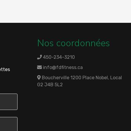
Nos coordonnées
450-234-3210
info@fdfitness.ca
ettes
Boucherville 1200 Place Nobel, Local
G2 J4B 5L2