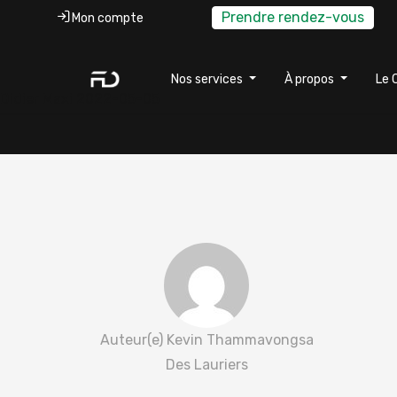
Prendre rendez-vous
Mon compte
Nos services
À propos
Le 
Didier Maxi 2022-05-05
Auteur(e) Kevin Thammavongsa
Des Lauriers