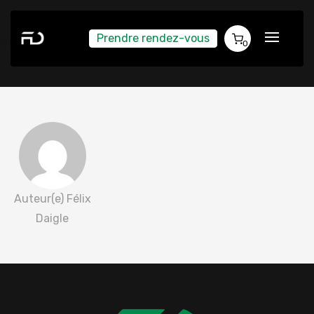
Prendre rendez-vous
Bruno Remillard 2022-06-03
0
Auteur(e) Félix
Daigle