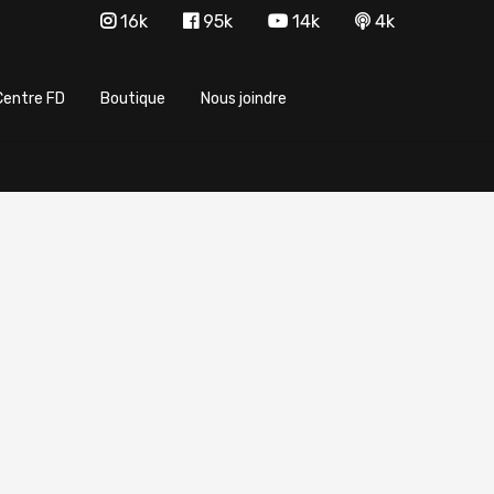
16k
95k
14k
4k
Centre FD
Boutique
Nous joindre