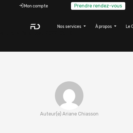
Prendre rendez-vous
Mon compte
Nos services
À propos
Le 
Anthony Parenteau 2022-05-18
Auteur(e) Ariane Chiasson