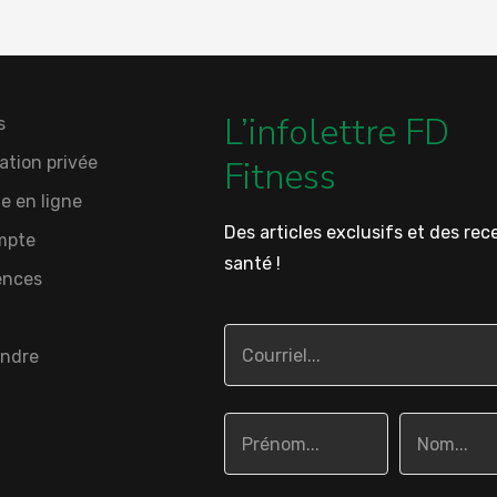
L’infolettre FD
s
ation privée
Fitness
e en ligne
Des articles exclusifs et des rec
mpte
santé !
ences
indre