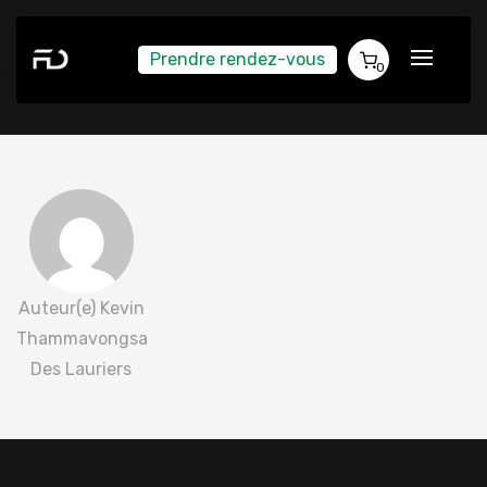
Prendre rendez-vous
Annie Girouard 2022-03-02
0
Auteur(e) Kevin
Thammavongsa
Des Lauriers