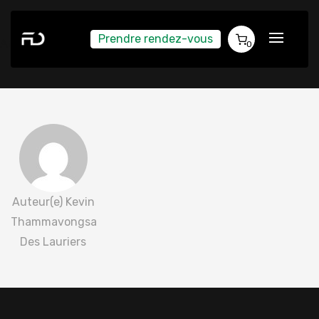
Prendre rendez-vous
Amelie Giroux 2022-05-09
0
Auteur(e) Kevin
Thammavongsa
Des Lauriers