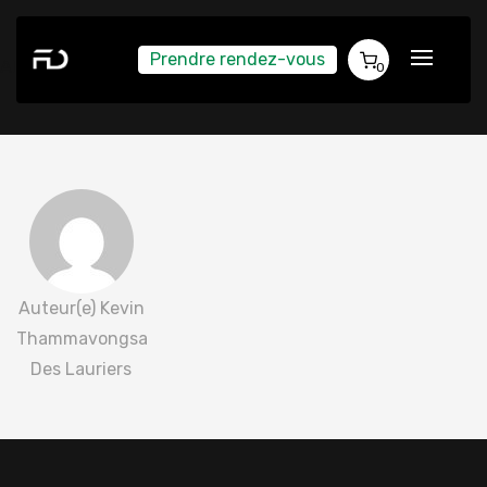
Prendre rendez-vous
Alexis Lemasson 2022-03-23
0
Auteur(e) Kevin
Thammavongsa
Des Lauriers