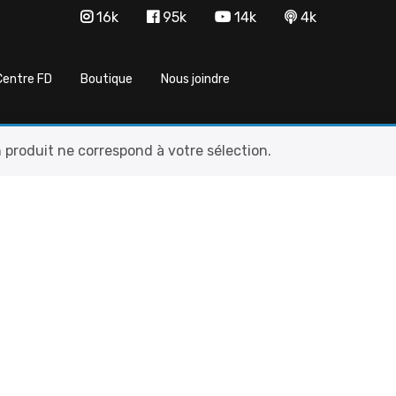
16k
95k
14k
4k
Centre FD
Boutique
Nous joindre
produit ne correspond à votre sélection.