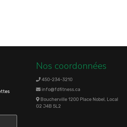
Nos coordonnées
450-234-3210
info@fdfitness.ca
ettes
Boucherville 1200 Place Nobel, Local
G2 J4B 5L2