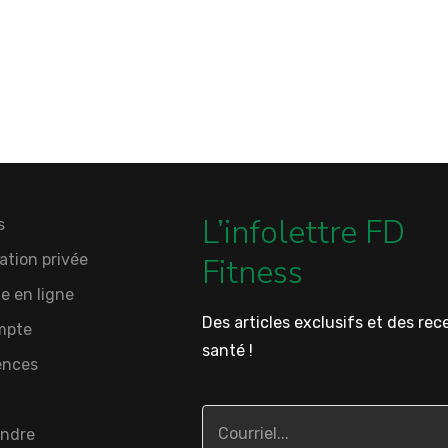
L’infolettre FD
s
ation privée
Fitness
e en ligne
Des articles exclusifs et des rec
mpte
santé !
ences
indre